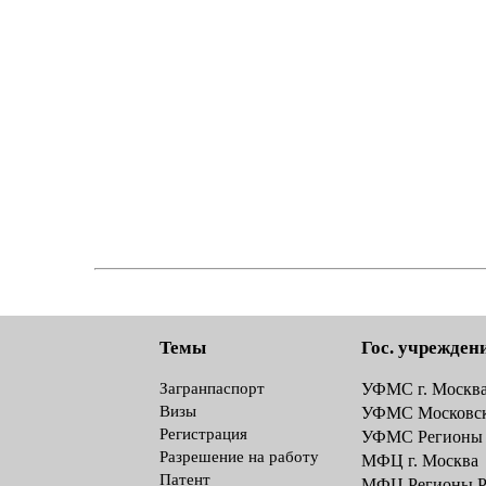
Темы
Гос. учрежден
Загранпаспорт
УФМС г. Москв
Визы
УФМС Московск
Регистрация
УФМС Регионы
Разрешение на работу
МФЦ г. Москва
Патент
МФЦ Регионы 