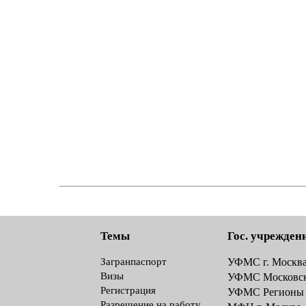
Темы
Гос. учрежден
Загранпаспорт
УФМС г. Москв
Визы
УФМС Московск
Регистрация
УФМС Регионы
Разрешение на работу