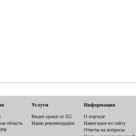
ия
Услуги
Информация
а
Видео уроки от ZG
О портале
ая область
Наши рекомендации
Навигация по сайту
 РФ
Ответы на вопросы