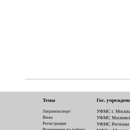
Темы
Гос. учрежден
Загранпаспорт
УФМС г. Москв
Визы
УФМС Московск
Регистрация
УФМС Регионы
Разрешение на работу