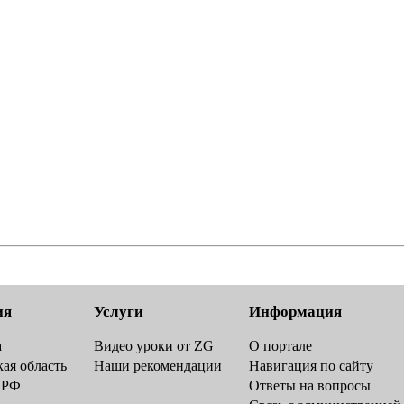
ия
Услуги
Информация
а
Видео уроки от ZG
О портале
ая область
Наши рекомендации
Навигация по сайту
 РФ
Ответы на вопросы