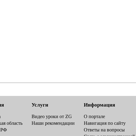
ия
Услуги
Информация
а
Видео уроки от ZG
О портале
ая область
Наши рекомендации
Навигация по сайту
 РФ
Ответы на вопросы