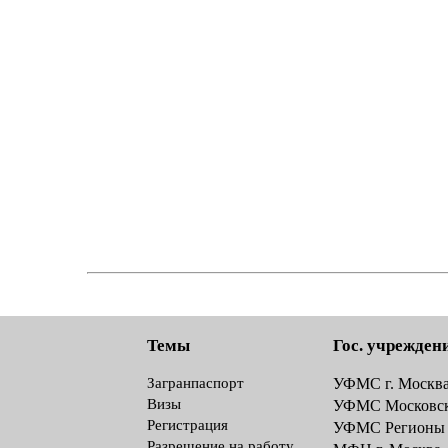
Темы
Гос. учрежден
Загранпаспорт
УФМС г. Москв
Визы
УФМС Московск
Регистрация
УФМС Регионы
Разрешение на работу