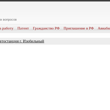
х вопросов
а работу
Патент
Гражданство РФ
Приглашение в РФ
Авиаби
втостанция г. Изобильный