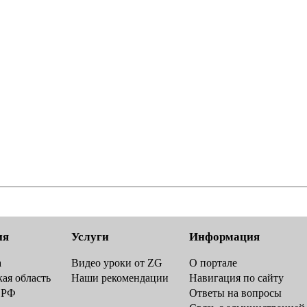
ия
Услуги
Информация
а
Видео уроки от ZG
О портале
ая область
Наши рекомендации
Навигация по сайту
 РФ
Ответы на вопросы