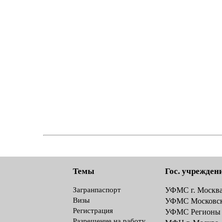
Темы
Гос. учрежден
Загранпаспорт
УФМС г. Москв
Визы
УФМС Московск
Регистрация
УФМС Регионы
Разрешение на работу