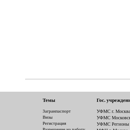
Темы
Гос. учрежден
Загранпаспорт
УФМС г. Москв
Визы
УФМС Московск
Регистрация
УФМС Регионы
Разрешение на работу