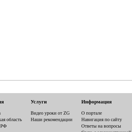
ия
Услуги
Информация
а
Видео уроки от ZG
О портале
ая область
Наши рекомендации
Навигация по сайту
 РФ
Ответы на вопросы