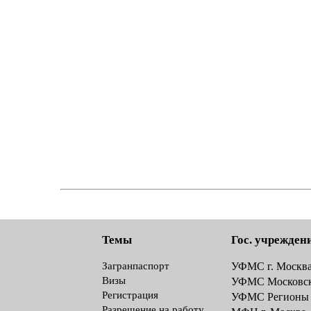
Темы
Гос. учрежден
Загранпаспорт
УФМС г. Москв
Визы
УФМС Московск
Регистрация
УФМС Регионы
Разрешение на работу