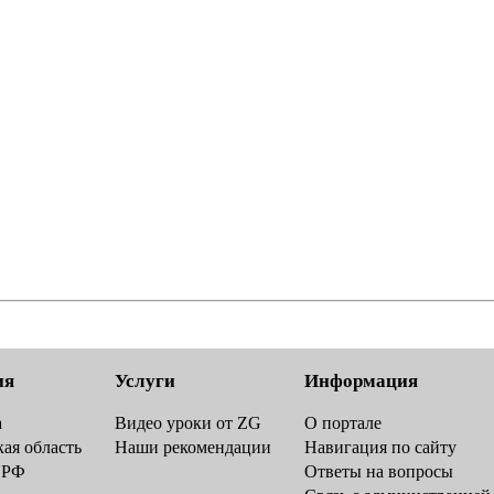
ия
Услуги
Информация
а
Видео уроки от ZG
О портале
ая область
Наши рекомендации
Навигация по сайту
 РФ
Ответы на вопросы