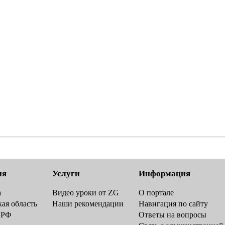
ия
Услуги
Информация
а
Видео уроки от ZG
О портале
ая область
Наши рекомендации
Навигация по сайту
 РФ
Ответы на вопросы