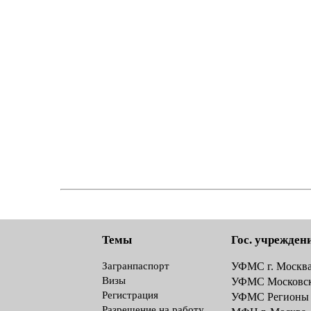
Темы
Гос. учрежден
Загранпаспорт
УФМС г. Москв
Визы
УФМС Московск
Регистрация
УФМС Регионы
Разрешение на работу