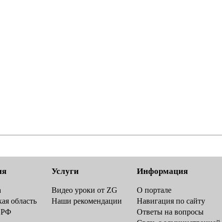
ия
Услуги
Информация
а
Видео уроки от ZG
О портале
ая область
Наши рекомендации
Навигация по сайту
 РФ
Ответы на вопросы