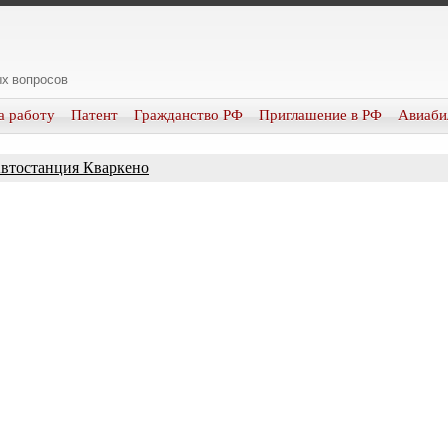
х вопросов
а работу
Патент
Гражданство РФ
Приглашение в РФ
Авиаби
втостанция Кваркено