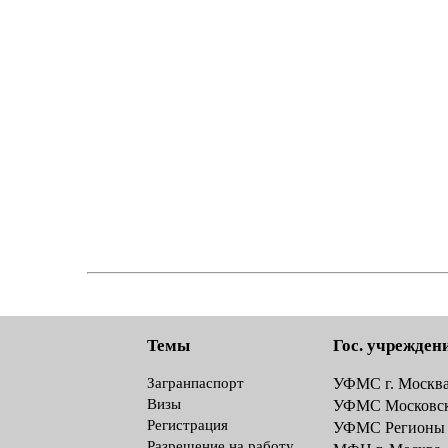
Темы
Гос. учрежден
Загранпаспорт
УФМС г. Москв
Визы
УФМС Московск
Регистрация
УФМС Регионы
Разрешение на работу