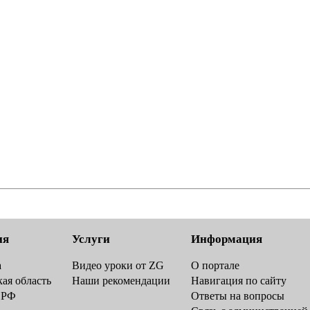
ия
Услуги
Информация
а
Видео уроки от ZG
О портале
ая область
Наши рекомендации
Навигация по сайту
 РФ
Ответы на вопросы