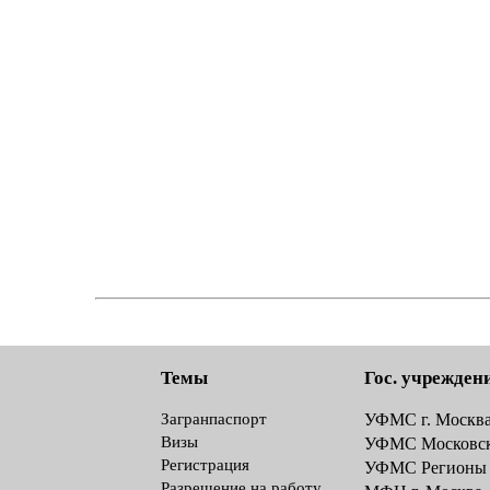
Темы
Гос. учрежден
Загранпаспорт
УФМС г. Москв
Визы
УФМС Московск
Регистрация
УФМС Регионы
Разрешение на работу