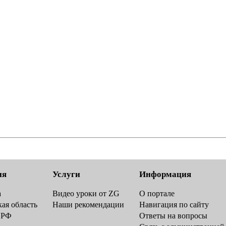
ия
Услуги
Информация
а
Видео уроки от ZG
О портале
ая область
Наши рекомендации
Навигация по сайту
 РФ
Ответы на вопросы