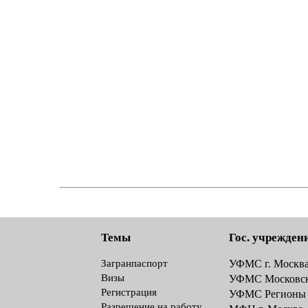
Темы
Гос. учрежден
Загранпаспорт
УФМС г. Москв
Визы
УФМС Московск
Регистрация
УФМС Регионы
Разрешение на работу