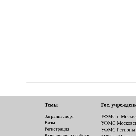
Темы
Гос. учрежден
Загранпаспорт
УФМС г. Москв
Визы
УФМС Московск
Регистрация
УФМС Регионы
Разрешение на работу