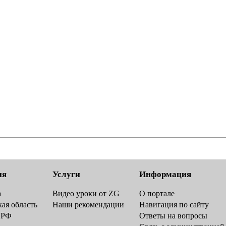
ия
Услуги
Информация
а
Видео уроки от ZG
О портале
ая область
Наши рекомендации
Навигация по сайту
 РФ
Ответы на вопросы