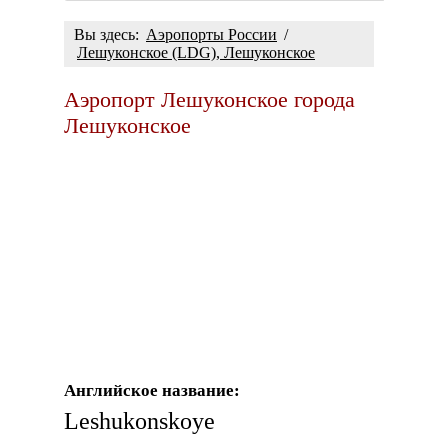
Вы здесь:
Аэропорты России
/
Лешуконское (LDG), Лешуконское
Аэропорт Лешуконское города
Лешуконское
Английское название:
Leshukonskoye